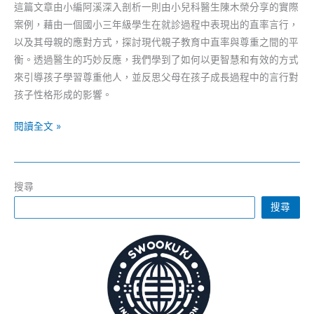
這篇文章由小編阿溪深入剖析一則由小兒科醫生陳木榮分享的實際
案例，藉由一個國小三年級學生在就診過程中表現出的直率言行，
以及其母親的應對方式，探討現代親子教育中直率與尊重之間的平
衡。透過醫生的巧妙反應，我們學到了如何以更智慧和有效的方式
來引導孩子學習尊重他人，並反思父母在孩子成長過程中的言行對
孩子性格形成的影響。
醫
閱讀全文 »
生
以
直
搜尋
率
搜尋
之
言
啟
發
親
子