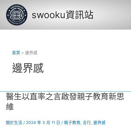
跳
至
swooku資訊站
主
要
內
容
首頁
邊界感
邊界感
醫生以直率之言啟發親子教育新思
維
關於生活
/
2024 年 3 月 11 日
/
親子教育
,
言行
,
邊界感