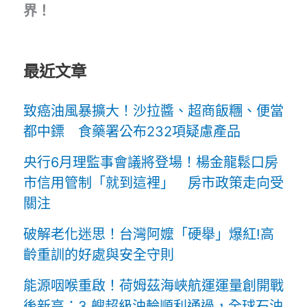
界！
最近文章
致癌油風暴擴大！沙拉醬、超商飯糰、便當
都中鏢 食藥署公布232項疑慮產品
央行6月理監事會議將登場！楊金龍鬆口房
市信用管制「就到這裡」 房市政策走向受
關注
破解老化迷思！台灣阿嬤「硬舉」爆紅!高
齡重訓的好處與安全守則
能源咽喉重啟！荷姆茲海峽航運運量創開戰
後新高：3 艘超級油輪順利通過，全球石油