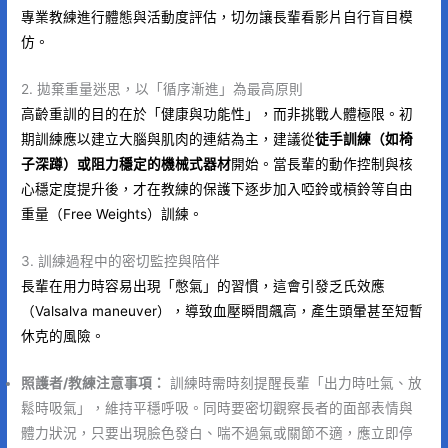
專業教練進行體態與活動度評估，切勿讓長輩看影片自行盲目模
仿。
2. 拋棄重量迷思，以「循序漸進」為最高原則
高齡重訓的目的在於「健康與功能性」，而非挑戰人體極限。初
期訓練應以建立大腦與肌肉的連結為主，建議從
徒手訓練（如椅
子深蹲）或阻力穩定的機械式器材
開始。當長輩的動作控制與核
心穩定度提升後，才在教練的保護下逐步加入啞鈴或槓鈴等自由
重量（Free Weights）訓練。
3. 訓練過程中的密切監控與陪伴
長輩在用力時容易出現「憋氣」的習慣，這會引發乏氏效應
（Valsalva maneuver），導致血壓瞬間飆高，產生頭暈甚至短暫
休克的風險。
照護者/教練注意事項：
訓練時需時刻提醒長輩「出力時吐氣、放
鬆時吸氣」，維持平穩呼吸。同時要密切觀察長者的面部表情與
體力狀況，只要出現臉色發白、喘不過氣或關節不適，應立即停