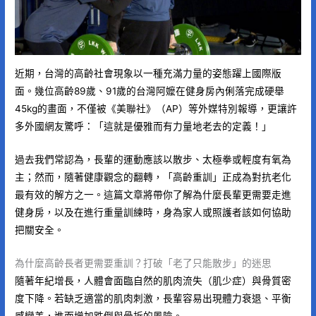
近期，台灣的高齡社會現象以一種充滿力量的姿態躍上國際版
面。幾位高齡89歲、91歲的台灣阿嬤在健身房內俐落完成硬舉
45kg的畫面，不僅被《美聯社》（AP）等外媒特別報導，更讓許
多外國網友驚呼：「這就是優雅而有力量地老去的定義！」
過去我們常認為，長輩的運動應該以散步、太極拳或輕度有氧為
主；然而，隨著健康觀念的翻轉，「高齡重訓」正成為對抗老化
最有效的解方之一。這篇文章將帶你了解為什麼長輩更需要走進
健身房，以及在進行重量訓練時，身為家人或照護者該如何協助
把關安全。
為什麼高齡長者更需要重訓？打破「老了只能散步」的迷思
隨著年紀增長，人體會面臨自然的肌肉流失（肌少症）與骨質密
度下降。若缺乏適當的肌肉刺激，長輩容易出現體力衰退、平衡
感變差，進而增加跌倒與骨折的風險。