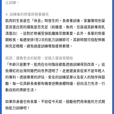
止訓練。
4. 訓練後的修復與營養補充
肌肉的生長是在「休息」時發生的。長者重訓後，家屬需特別留
意其蛋白質的攝取是否充足（如雞蛋、魚肉、豆腐或高齡專用乳
清蛋白），這對於修補受損肌纖維至關重要。此外，長輩的恢復
期較長，每週安排1至2次的肌力訓練即可，其餘時間可搭配伸展
與充足睡眠，避免過度訓練導致疲勞累積。
結語：優雅老去的秘密，從踏入健身房開始
「年齡只是數字，肌肉在任何階段都能透過訓練得到改善。」這
些爆紅的台灣阿嬤們向世界證明了，走進健身房從來不是年輕人
的專利。透過專業的評估、安全的訓練菜單以及家人的陪伴與鼓
勵，每一位高齡長者都有機會逆轉身體時鐘，迎向活力充沛、行
動自如的樂齡生活。
如果你身邊也有長輩，不妨從今天起，鼓勵他們用漸進的方式開
始肌力訓練吧！