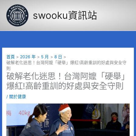
跳
至
swooku資訊站
主
要
內
容
首頁
2026 年
5 月
8 日
破解老化迷思！台灣阿嬤「硬舉」爆紅!高齡重訓的好處與安全守
則
破解老化迷思！台灣阿嬤「硬舉」
爆紅!高齡重訓的好處與安全守則
/
關於健康