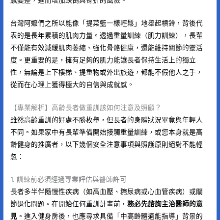
台灣阿嬤們之所以能像「提菜籃一樣輕鬆」地舉起槓鈴，背後代
表的是長年累積的肌肉力量。透過重量訓練（肌力訓練），長輩
不僅能有效減緩肌肉萎縮、強化骨骼健康，還能維持關節的靈活
度。更重要的是，擁有足夠的肌力能讓長者保持生活上的獨立
性，無論是上下樓梯、提重物或外出旅遊，都能不假他人之手，
從而在心理上獲得極大的自信與成就感。
【專業解析】高齡長者做重訓該如何注意及照顧？
雖然高齡重訓的好處不勝枚舉，但長者的身體狀況畢竟與年輕人
不同。如果家中有長輩準備開始接觸重量訓練，或您本身就是高
齡健身的推廣者，以下幾個安全注意事項與照護原則絕對不能輕
忽：
1. 訓練前必須經過專業評估與醫師許可
長者多半伴隨慢性疾病（如高血壓、糖尿病或心血管疾病）或關
節退化問題。在開始任何重訓計畫前，
務必先諮詢主治醫師的意
見
。進入健身房後，也應尋求具備「中高齡體適能指導」背景的