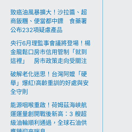
致癌油風暴擴大！沙拉醬、超
商飯糰、便當都中鏢 食藥署
公布232項疑慮產品
央行6月理監事會議將登場！楊
金龍鬆口房市信用管制「就到
這裡」 房市政策走向受關注
破解老化迷思！台灣阿嬤「硬
舉」爆紅!高齡重訓的好處與安
全守則
能源咽喉重啟！荷姆茲海峽航
運運量創開戰後新高：3 艘超
級油輪順利通過，全球石油供
應鏈迎來喘息