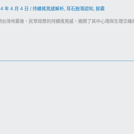
24 年 4 月 4 日
/
持續搖晃感解析
,
耳石脫落認知
,
餘震
期台灣地震後，民眾經歷的持續搖晃感，揭開了其中心理與生理交織