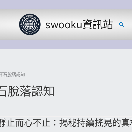
swooku資訊站
搜
尋
耳石脫落認知
石脫落認知
靜止而心不止：揭秘持續搖晃的真