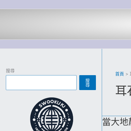
跳
至
主
要
內
容
搜尋
首頁
搜
尋
耳
當大地