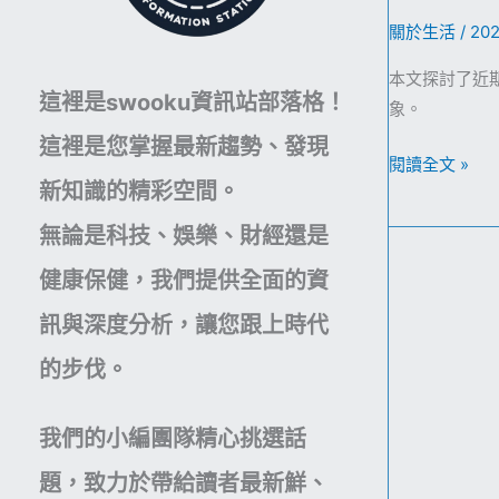
關於生活
/
20
本文探討了近
這裡是swooku資訊站部落格！
象。
這裡是您掌握最新趨勢、發現
當
閱讀全文 »
新知識的精彩空間。
大
地
無論是科技、娛樂、財經還是
靜
健康保健，我們提供全面的資
止
而
訊與深度分析，讓您跟上時代
心
的步伐。
不
止：
揭
我們的小編團隊精心挑選話
秘
題，致力於帶給讀者最新鮮、
持