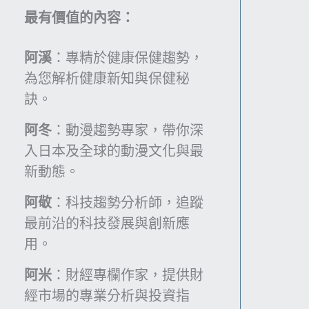
續
最有價值的內容：
搖
晃
阿溪
：專精於健康保健趨勢，
的
為您解析健康新知與保健秘
真
訣。
相
與
阿冬
：動漫趨勢專家，帶你深
心
入日本及全球的動漫文化與最
理
新動態。
遊
阿敬
：科技趨勢分析師，追蹤
戲
最前沿的科技發展與創新應
用。
阿米
：財經專欄作家，提供財
經市場的專業分析與投資指