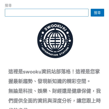
運
民
搜尋
開
意
搜尋
幕
式
引
發
爭
議，
川
普
批
評：
這裡是swooku資訊站部落格！這裡是您掌
如
握最新趨勢、發現新知識的精彩空間。
同
《最
無論是科技、娛樂、財經還是健康保健，我
後
的
們提供全面的資訊與深度分析，讓您跟上時
晚