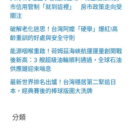
市信用管制「就到這裡」 房市政策走向受
關注
破解老化迷思！台灣阿嬤「硬舉」爆紅!高
齡重訓的好處與安全守則
能源咽喉重啟！荷姆茲海峽航運運量創開戰
後新高：3 艘超級油輪順利通過，全球石油
供應鏈迎來喘息
最新世界排名出爐！台灣穩居第二緊追日
本，經典賽後的棒球版圖大洗牌
分類