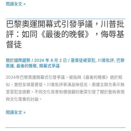
通
美
閱讀全文 »
話
選
的
民
巴黎奧運開幕式引發爭議，川普批
背
調
後，
評：如同《最後的晚餐》，侮辱基
膠
阿
著
督徒
敬
不
帶
下！
你
關於國際趨勢
/
2024 年 8 月 2 日
/
基督徒被冒犯
,
川普批評
,
巴黎
專
深
奧運
,
最後的晚餐
,
開幕式爭議
家
挖
質
2024年巴黎奧運開幕式引發爭議，被指與《最後的晚餐》過於相
玄
疑
似，激怒全球基督徒。川普批評表演品味低劣，奧運主辦方表示無
機
是
意冒犯並道歉。不同文化背景和價值觀的衝突引發了關於藝術表現
否
與文化尊重的討論。
反
巴
閱讀全文 »
映
黎
真
奧
實