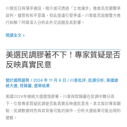
川普近日與蒲亭通話，暗示或可透過「土地讓步」推進烏克蘭戰爭
談判。儘管有和平意圖，但此提議引發爭議。川普能否說服雙方進
行和解？阿敬深入分析此外交話題及其影響。
川
閱讀全文 »
普
突
美選民調膠著不下！專家質疑是否
提
反映真實民意
「土
地
讓
關於國際趨勢
/
2024 年 11 月 6 日
/
川普批評
,
民調分析
,
美國總
步」
統大選
,
賀錦麗
,
選舉結果
解
美國2024年總統大選選情膠著，川普與賀錦麗在民調中難分高
方？
下，引發專家質疑民調是否能真實反映選民意見。本文探討專家觀
和
點、民調數據特性與其背後可能的操作，分析大選結果可能出現的
蒲
變數。
亭