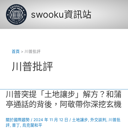
跳
至
swooku資訊站
主
要
內
容
首頁
川普批評
川普批評
川普突提「土地讓步」解方？和蒲
亭通話的背後，阿敬帶你深挖玄機
關於國際趨勢
/
2024 年 11 月 12 日
/
土地讓步
,
外交談判
,
川普批
評
,
普丁
,
烏克蘭和平