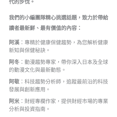
代的步伐。
餐》，
侮
辱
我們的小編團隊精心挑選話題，致力於帶給
基
讀者最新鮮、最有價值的內容：
督
徒
阿溪
：專精於健康保健趨勢，為您解析健康
新知與保健秘訣。
阿冬
：動漫趨勢專家，帶你深入日本及全球
的動漫文化與最新動態。
阿敬
：科技趨勢分析師，追蹤最前沿的科技
發展與創新應用。
阿米
：財經專欄作家，提供財經市場的專業
分析與投資指南。