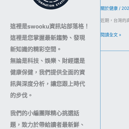
關於健康
/
20
近期，台灣的高
這裡是swooku資訊站部落格！
破
閱讀全文 »
這裡是您掌握最新趨勢、發現
解
新知識的精彩空間。
老
化
無論是科技、娛樂、財經還是
迷
健康保健，我們提供全面的資
思！
台
訊與深度分析，讓您跟上時代
灣
的步伐。
阿
嬤
「硬
我們的小編團隊精心挑選話
舉」
題，致力於帶給讀者最新鮮、
爆