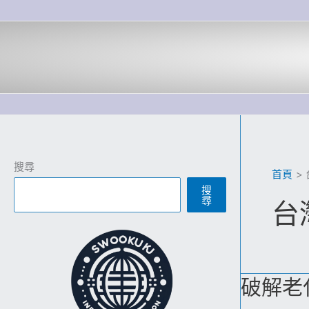
跳
至
主
要
內
容
搜尋
首頁
搜
尋
台
破解老