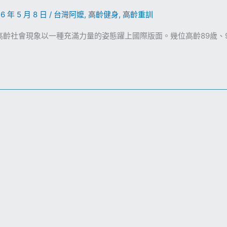
26 年 5 月 8 日
/
台灣阿嬤
,
高齡健身
,
高齡重訓
齡社會現象以一種充滿力量的姿態躍上國際版面。幾位高齡89歲、91