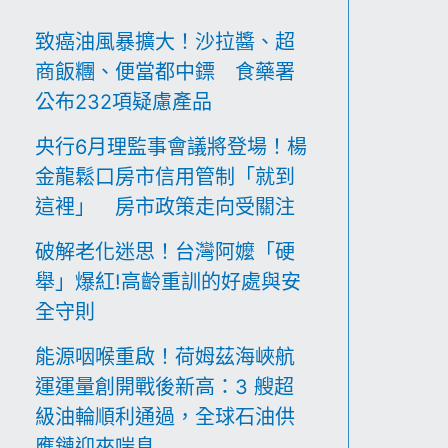
致癌油風暴擴大！沙拉醬、超
商飯糰、便當都中鏢 食藥署
公布232項疑慮產品
央行6月理監事會議將登場！楊
金龍鬆口房市信用管制「就到
這裡」 房市政策走向受關注
破解老化迷思！台灣阿嬤「硬
舉」爆紅!高齡重訓的好處與安
全守則
能源咽喉重啟！荷姆茲海峽航
運運量創開戰後新高：3 艘超
級油輪順利通過，全球石油供
應鏈迎來喘息