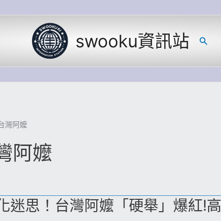
swooku資訊站
搜
尋
台灣阿嬤
灣阿嬤
化迷思！台灣阿嬤「硬舉」爆紅!