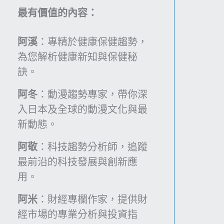
紅!
最有價值的內容：
高
齡
阿溪
：專精於健康保健趨勢，
重
為您解析健康新知與保健秘
訓
訣。
的
好
阿冬
：動漫趨勢專家，帶你深
處
入日本及全球的動漫文化與最
與
新動態。
安
阿敬
：科技趨勢分析師，追蹤
全
守
最前沿的科技發展與創新應
則
用。
阿米
：財經專欄作家，提供財
經市場的專業分析與投資指