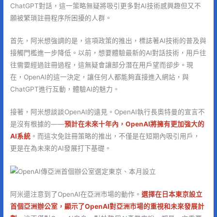
ChatGPT對話，這一策略無疑將吸引更多對AI技術感興趣但又不
願被繁瑣註冊程序所困擾的人群。
首先，阿米想強調的是，這項政策的推出，標誌著AI技術的普及與
接觸門檻進一步降低。以前，想要體驗最新的AI對話技術，用戶往
往需要經過註冊過程，這無疑會讓部分潛在用戶望而卻步。現
在，OpenAI的這一決定，讓任何人都能夠直接進入網站，與
ChatGPT進行互動，體驗AI的魅力。
接著，阿米想談談OpenAI的遠見。OpenAI執行長奧特曼的宣言不
是沒有根據的——
預計在未來十年內，OpenAI將擁有更加強大的
AI系統
。而這次免註冊策略的推出，不僅是在短期內吸引用戶，
更是在為未來的AI發展打下基礎。
阿米還注意到了OpenAI在亞洲市場的動作。
選擇在日本東京設立
首個亞洲辦公室，顯示了OpenAI對亞洲市場的重視和未來發展計