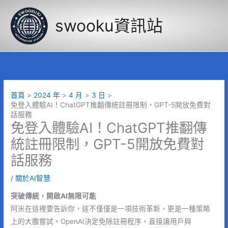
跳
至
swooku資訊站
主
要
內
容
首頁
2024 年
4 月
3 日
免登入體驗AI！ChatGPT推翻傳統註冊限制，GPT-5開放免費對
話服務
免登入體驗AI！ChatGPT推翻傳
統註冊限制，GPT-5開放免費對
話服務
/
關於AI智慧
突破傳統，開啟AI無限可能
阿米在這裡要告訴你，這不僅僅是一項技術革新，更是一種策略
上的大膽嘗試。OpenAI決定免除註冊程序，直接讓用戶與