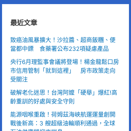
最近文章
致癌油風暴擴大！沙拉醬、超商飯糰、便
當都中鏢 食藥署公布232項疑慮產品
央行6月理監事會議將登場！楊金龍鬆口房
市信用管制「就到這裡」 房市政策走向
受關注
破解老化迷思！台灣阿嬤「硬舉」爆紅!高
齡重訓的好處與安全守則
能源咽喉重啟！荷姆茲海峽航運運量創開
戰後新高：3 艘超級油輪順利通過，全球