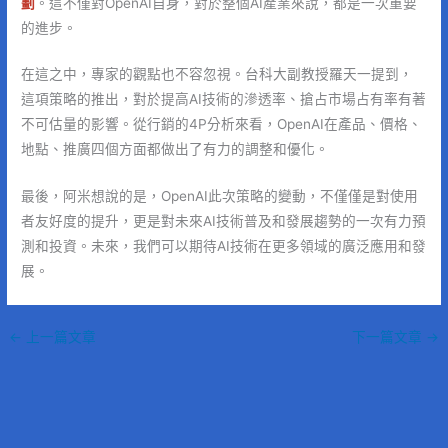
劃
。這不僅對OpenAI自身，對於整個AI產業來說，都是一次重要
的進步。
在這之中，專家的觀點也不容忽視。台科大副教授羅天一提到，
這項策略的推出，對於提高AI技術的滲透率、搶占市場占有率有著
不可估量的影響。從行銷的4P分析來看，OpenAI在產品、價格、
地點、推廣四個方面都做出了有力的調整和優化。
最後，阿米想說的是，OpenAI此次策略的變動，不僅僅是對使用
者友好度的提升，更是對未來AI技術普及和發展趨勢的一次有力預
測和投資。未來，我們可以期待AI技術在更多領域的廣泛應用和發
展。
←
上一篇文章
下一篇文章
→