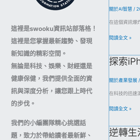
關於AI智慧
/
2
在這個資訊爆
這裡是swooku資訊站部落格！
ChatGPT
閱讀全文 »
這裡是您掌握最新趨勢、發現
變
新知識的精彩空間。
身
探索i
記
無論是科技、娛樂、財經還是
憶
健康保健，我們提供全面的資
達
關於產業發展
人：
訊與深度分析，讓您跟上時代
在科技的迅速
一
的步伐。
次
探
閱讀全文 »
聊
索
天，
我們的小編團隊精心挑選話
iPhone
逆轉生
終
16
題，致力於帶給讀者最新鮮、
生