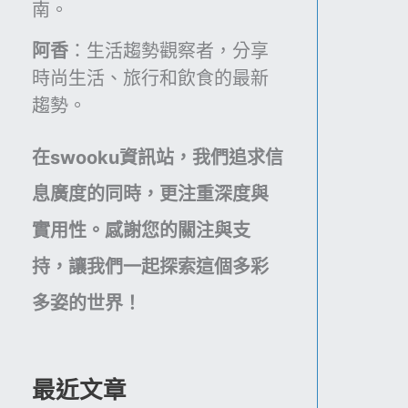
省
南。
揭
元
錢
示
阿香
：生活趨勢觀察者，分享
新
上
時尚生活、旅行和飲食的最新
選
半
擇，
趨勢。
年
一
最
年
在swooku資訊站，我們追求信
具
下
桃
息廣度的同時，更注重深度與
來
花
竟
實用性。感謝您的關注與支
運
省
的
持，讓我們一起探索這個多彩
下
3
大
多姿的世界！
星
把
座，
銀
金
兩！
牛
最近文章
座