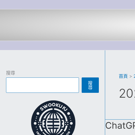
跳
至
主
要
內
容
搜尋
首頁
搜
尋
20
Cha