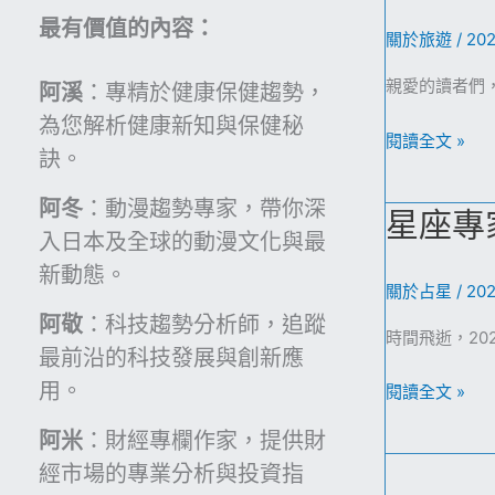
新
不
最有價值的內容：
視
關於旅遊
/
202
忘
界：
親愛的讀者們
阿溪
：專精於健康保健趨勢，
雙
為您解析健康新知與保健秘
鏡
逆
閱讀全文 »
訣。
頭
轉
垂
生
阿冬
：動漫趨勢專家，帶你深
星座專
直
活
入日本及全球的動漫文化與最
排
哲
新動態。
列
學：
關於占星
/
202
引
日
阿敬
：科技趨勢分析師，追蹤
領
時間飛逝，2
本
最前沿的科技發展與創新應
3D
旅
用。
星
閱讀全文 »
拍
館
座
攝
阿米
：財經專欄作家，提供財
成
專
新
為
經市場的專業分析與投資指
家
紀