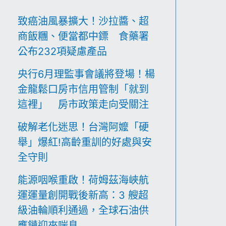
大
致癌油風暴擴大！沙拉醬、超
轉
商飯糰、便當都中鏢 食藥署
變
公布232項疑慮產品
成
焦
央行6月理監事會議將登場！楊
點
金龍鬆口房市信用管制「就到
這裡」 房市政策走向受關注
破解老化迷思！台灣阿嬤「硬
舉」爆紅!高齡重訓的好處與安
全守則
能源咽喉重啟！荷姆茲海峽航
運運量創開戰後新高：3 艘超
級油輪順利通過，全球石油供
應鏈迎來喘息