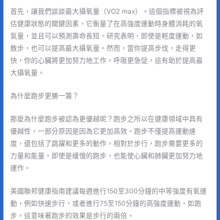
首先，讓我們談談最大攝氧量（VO2 max）。這個指標被視為評
估健康狀態的關鍵因素，它衡量了在高強度運動時身體消耗的氧
氣量，並且可以預測壽命長短。研究表明，即使是輕度運動，如
散步，也可以提高最大攝氧量。然而，當你提高步伐，走得更
快，你的心臟將更加努力地工作，呼吸更急促，這有助於提高最
大攝氧量。
為什麼跑步更勝一籌？
那麼為什麼跑步被認為更優越呢？跑步之所以在健康領域中具有
優越性，一部分原因是因為它更加高效。跑步不僅提高運動速
度，還包括了跳躍和更多的動作，相對於步行，跑步需要更多的
力量和能量。即使是緩慢的跑步，也能使心臟和肺臟更加努力地
運作。
美國聯邦健康指南建議每週進行150至300分鐘的中等強度有氧運
動，例如快速步行，或者進行75至150分鐘的高強度運動，如跑
步。這意味著跑步的效果是步行的兩倍。