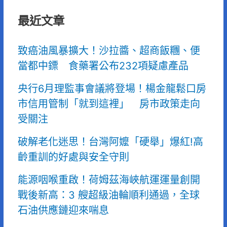
最近文章
致癌油風暴擴大！沙拉醬、超商飯糰、便
當都中鏢 食藥署公布232項疑慮產品
央行6月理監事會議將登場！楊金龍鬆口房
市信用管制「就到這裡」 房市政策走向
受關注
破解老化迷思！台灣阿嬤「硬舉」爆紅!高
齡重訓的好處與安全守則
能源咽喉重啟！荷姆茲海峽航運運量創開
戰後新高：3 艘超級油輪順利通過，全球
石油供應鏈迎來喘息