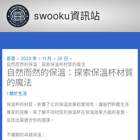
跳
至
swooku資訊站
主
要
內
容
首頁
2023 年
11 月
20 日
自然而然的保溫：探索保溫杯材質的魔法
自然而然的保溫：探索保溫杯材質
的魔法
/
關於生活
保溫杯的材質，影響了它的保溫效果和實用性。讓我們聆聽生活
專家的見解，來了解不同材質的保溫杯在保溫效果方面的差異，
並找出最適合你的選擇。
不鏽鋼的卓越保溫：