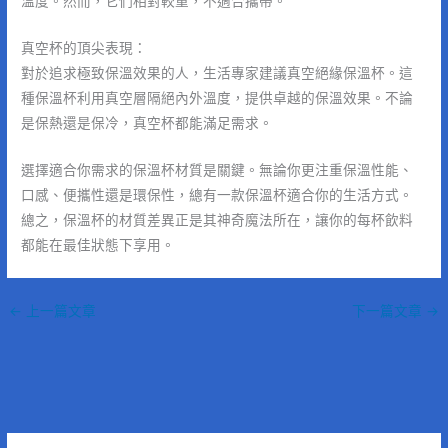
溫度。然而，它們相對較重，不適合攜帶。
真空杯的頂尖表現：
對於追求極致保溫效果的人，生活專家建議真空絕緣保溫杯。這
種保溫杯利用真空層隔絕內外溫度，提供卓越的保溫效果。不論
是保熱還是保冷，真空杯都能滿足需求。
選擇適合你需求的保溫杯材質是關鍵。無論你更注重保溫性能、
口感、便攜性還是環保性，總有一款保溫杯適合你的生活方式。
總之，保溫杯的材質差異正是其神奇魔法所在，讓你的每杯飲料
都能在最佳狀態下享用。
←
上一篇文章
下一篇文章
→