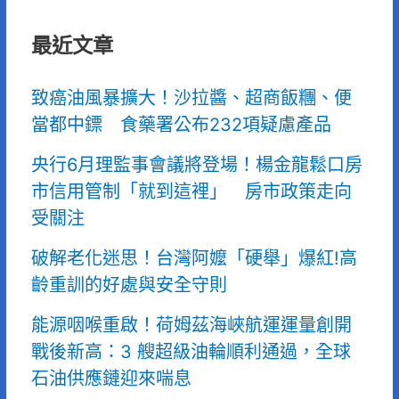
最近文章
致癌油風暴擴大！沙拉醬、超商飯糰、便
當都中鏢 食藥署公布232項疑慮產品
央行6月理監事會議將登場！楊金龍鬆口房
市信用管制「就到這裡」 房市政策走向
受關注
破解老化迷思！台灣阿嬤「硬舉」爆紅!高
齡重訓的好處與安全守則
能源咽喉重啟！荷姆茲海峽航運運量創開
戰後新高：3 艘超級油輪順利通過，全球
石油供應鏈迎來喘息