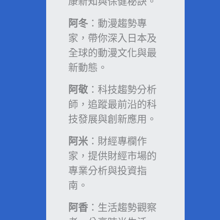
康新知與保健秘訣。
阿冬
：動漫趨勢專
家，帶你深入日本及
全球的動漫文化與最
新動態。
阿敬
：科技趨勢分析
師，追蹤最前沿的科
技發展與創新應用。
阿米
：財經專欄作
家，提供財經市場的
專業分析與投資指
南。
阿香
：生活趨勢觀察