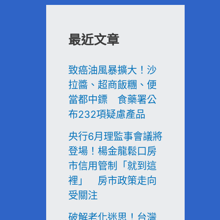
最近文章
致癌油風暴擴大！沙
拉醬、超商飯糰、便
當都中鏢 食藥署公
布232項疑慮產品
央行6月理監事會議將
登場！楊金龍鬆口房
市信用管制「就到這
裡」 房市政策走向
受關注
破解老化迷思！台灣