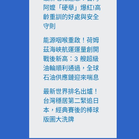
阿嬤「硬舉」爆紅!高
齡重訓的好處與安全
守則
能源咽喉重啟！荷姆
茲海峽航運運量創開
戰後新高：3 艘超級
油輪順利通過，全球
石油供應鏈迎來喘息
最新世界排名出爐！
台灣穩居第二緊追日
本，經典賽後的棒球
版圖大洗牌