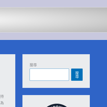
搜尋
搜
尋
可持
並為