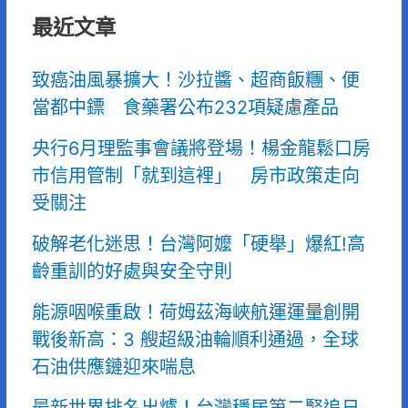
最近文章
致癌油風暴擴大！沙拉醬、超商飯糰、便
當都中鏢 食藥署公布232項疑慮產品
央行6月理監事會議將登場！楊金龍鬆口房
市信用管制「就到這裡」 房市政策走向
受關注
破解老化迷思！台灣阿嬤「硬舉」爆紅!高
齡重訓的好處與安全守則
能源咽喉重啟！荷姆茲海峽航運運量創開
戰後新高：3 艘超級油輪順利通過，全球
石油供應鏈迎來喘息