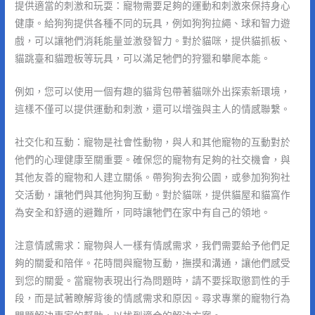
提供適當的刺激和玩耍：寵物需要足夠的運動和刺激來保持身心
健康。給狗狗提供各種不同的玩具，例如狗狗拉繩、球和智力遊
戲，可以讓牠們消耗能量並激發智力。對於貓咪，提供貓抓板、
貓跳臺和貓蹬板等玩具，可以滿足牠們的狩獵和攀爬本能。
例如，您可以使用一個有趣的貓背包帶著貓咪外出探索新環境，
這樣不僅可以提供運動和刺激，還可以增強與主人的情感聯繫。
社交化和互動：寵物是社會性動物，與人和其他寵物的互動對於
他們的心理健康至關重要。確保您的寵物有足夠的社交機會，與
其他友善的寵物和人建立關係。帶狗狗去狗公園，或參加狗狗社
交活動，讓牠們與其他狗狗互動。對於貓咪，提供貓屋和貓窩作
為安全和舒適的避難所，同時讓牠們在家中有自己的領地。
注意情感需求：寵物與人一樣有情感需求，我們需要給予他們足
夠的關愛和陪伴。花時間與寵物互動，撫摸和溝通，讓他們感受
到您的關愛。當寵物表現出行為問題時，請不要採取懲罰性的手
段，而是試著瞭解背後的情感需求和原因。尋求專業的寵物行為