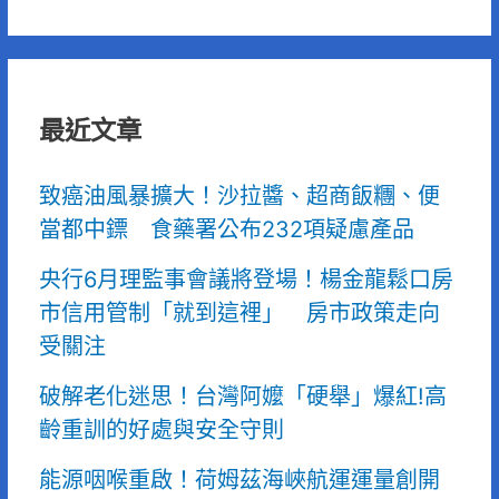
最近文章
致癌油風暴擴大！沙拉醬、超商飯糰、便
當都中鏢 食藥署公布232項疑慮產品
央行6月理監事會議將登場！楊金龍鬆口房
市信用管制「就到這裡」 房市政策走向
受關注
破解老化迷思！台灣阿嬤「硬舉」爆紅!高
齡重訓的好處與安全守則
能源咽喉重啟！荷姆茲海峽航運運量創開