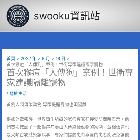
跳
至
swooku資訊站
主
要
內
容
首頁
2022 年
8 月
18 日
首次猴痘「人傳狗」案例！世衛專家建議隔離寵物
首次猴痘「人傳狗」案例！世衛專
家建議隔離寵物
/
關於生活
首例人類傳染動物 專家提醒寵物也須隔離
根據外電報導，世界衛生組織的猴痘專家在接受訪問時表示，他
們首次確認了一起猴痘病毒由人傳染給動物的案例，並相信這也
是犬類首次感染該病毒。專家們提醒患有猴痘的患者應避免讓他