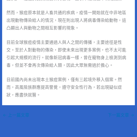
然而，猴痘原本就是人畜共通的疾病，疫情一開始就在中非地區
出現動物傳染給人的情況，現在則出現人將病毒傳染給動物，這
凸顯出人與動物之間相互影響的現象。
目前全球猴痘疫情主要通過人與人之間的傳播，主要途徑是性
交。至於人對動物的傳染，即使未來出現更多案例，也不太可能
引起大規模的流行。就像新冠病毒一樣，曾在寵物身上檢測到病
毒，但並不會再次傳染給人類，因此大眾無需過於擔心。
目前國內尚未出現本土猴痘案例，僅有三起境外移入個案。然
而，高風險族群應提高警覺，遵守安全性行為，若出現疑似症
狀，應盡快就醫。
←
上一篇文章
下一篇文章
→