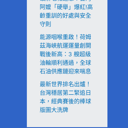
阿嬤「硬舉」爆紅!高
齡重訓的好處與安全
守則
能源咽喉重啟！荷姆
茲海峽航運運量創開
戰後新高：3 艘超級
油輪順利通過，全球
石油供應鏈迎來喘息
最新世界排名出爐！
台灣穩居第二緊追日
本，經典賽後的棒球
版圖大洗牌