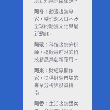
康新知與保健秘訣。
阿冬
：動漫趨勢專
家，帶你深入日本及
全球的動漫文化與最
新動態。
阿敬
：科技趨勢分析
師，追蹤最前沿的科
技發展與創新應用。
阿米
：財經專欄作
家，提供財經市場的
專業分析與投資指
南。
阿香
：生活趨勢觀察