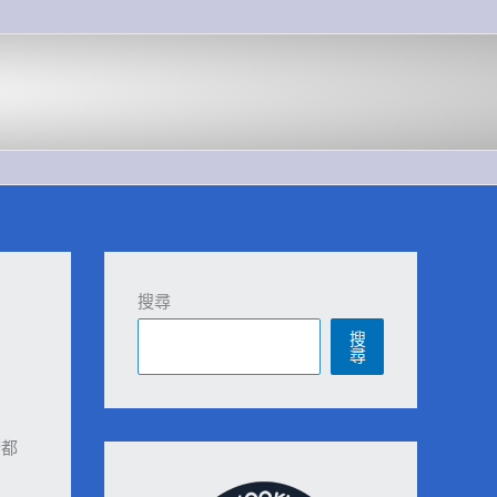
搜尋
搜
尋
康都