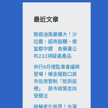
最近文章
致癌油風暴擴大！沙
拉醬、超商飯糰、便
當都中鏢 食藥署公
布232項疑慮產品
央行6月理監事會議將
登場！楊金龍鬆口房
市信用管制「就到這
裡」 房市政策走向
受關注
破解老化迷思！台灣