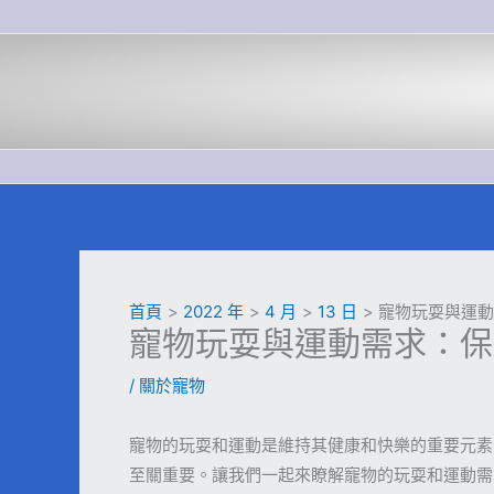
跳
至
主
要
內
容
首頁
2022 年
4 月
13 日
寵物玩耍與運動
寵物玩耍與運動需求：保
/
關於寵物
寵物的玩耍和運動是維持其健康和快樂的重要元素
至關重要。讓我們一起來瞭解寵物的玩耍和運動需