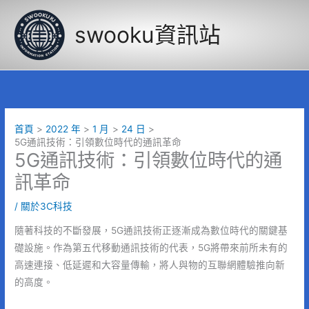
跳
至
swooku資訊站
主
要
內
容
首頁
2022 年
1 月
24 日
5G通訊技術：引領數位時代的通訊革命
5G通訊技術：引領數位時代的通
訊革命
/
關於3C科技
隨著科技的不斷發展，5G通訊技術正逐漸成為數位時代的關鍵基
礎設施。作為第五代移動通訊技術的代表，5G將帶來前所未有的
高速連接、低延遲和大容量傳輸，將人與物的互聯網體驗推向新
的高度。