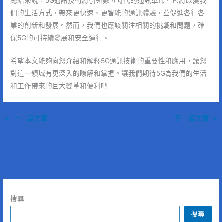
總結來說，5G通訊技術將引領數位時代的通訊革命。它將改變我
們的生活方式，帶來更快速、更智能的通訊體驗，並促進各行各
業的創新和發展。然而，我們也應該關注相關的挑戰和問題，確
保5G的可持續發展和安全運行。
希望本文能夠向您介紹和解釋5G通訊技術的重要性和應用，讓您
對這一領域有更深入的瞭解和掌握。讓我們期待5G為我們的生活
和工作帶來的巨大變革和便利吧！
←
上一篇文章
下一篇文章
→
搜尋
搜尋