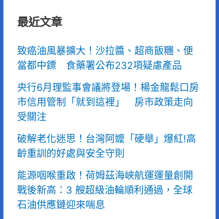
最近文章
致癌油風暴擴大！沙拉醬、超商飯糰、便
當都中鏢 食藥署公布232項疑慮產品
央行6月理監事會議將登場！楊金龍鬆口房
市信用管制「就到這裡」 房市政策走向
受關注
破解老化迷思！台灣阿嬤「硬舉」爆紅!高
齡重訓的好處與安全守則
能源咽喉重啟！荷姆茲海峽航運運量創開
戰後新高：3 艘超級油輪順利通過，全球
石油供應鏈迎來喘息