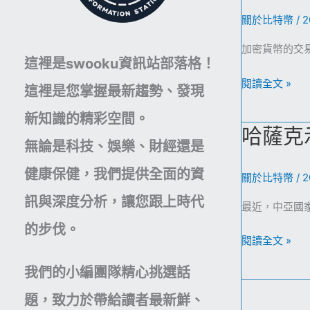
關於比特幣
/
2
加密貨幣的交
這裡是swooku資訊站部落格！
加
閱讀全文 »
這裡是您掌握最新趨勢、發現
密
新知識的精彩空間。
貨
哈薩克
幣
無論是科技、娛樂、財經還是
的
健康保健，我們提供全面的資
未
關於比特幣
/
2
來：
訊與深度分析，讓您跟上時代
最近，中亞國
探
的步伐。
索
哈
閱讀全文 »
創
薩
新
我們的小編團隊精心挑選話
克
與
示
題，致力於帶給讀者最新鮮、
可