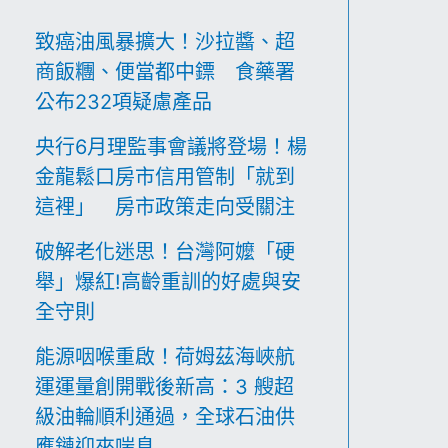
致癌油風暴擴大！沙拉醬、超
商飯糰、便當都中鏢 食藥署
公布232項疑慮產品
央行6月理監事會議將登場！楊
金龍鬆口房市信用管制「就到
這裡」 房市政策走向受關注
破解老化迷思！台灣阿嬤「硬
舉」爆紅!高齡重訓的好處與安
全守則
能源咽喉重啟！荷姆茲海峽航
運運量創開戰後新高：3 艘超
級油輪順利通過，全球石油供
應鏈迎來喘息