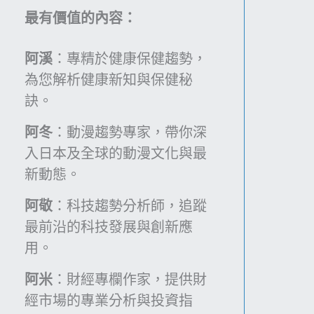
威
持
最有價值的內容：
斷
續
網，
發
阿溪
：專精於健康保健趨勢，
比
展
為您解析健康新知與保健秘
特
訣。
幣
崩
阿冬
：動漫趨勢專家，帶你深
跌
入日本及全球的動漫文化與最
背
新動態。
後
的
阿敬
：科技趨勢分析師，追蹤
教
最前沿的科技發展與創新應
訓
用。
與
警
阿米
：財經專欄作家，提供財
示
經市場的專業分析與投資指