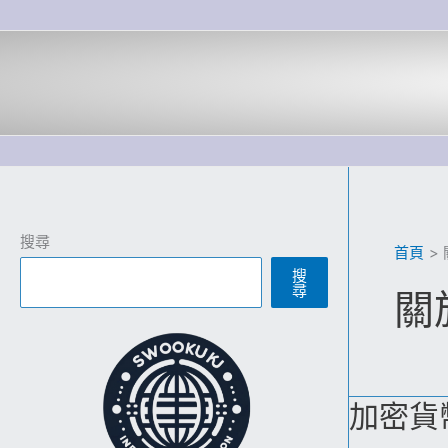
跳
至
主
要
內
容
搜尋
首頁
搜
尋
關
加密貨