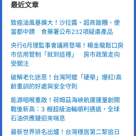
最近文章
致癌油風暴擴大！沙拉醬、超商飯糰、便
當都中鏢 食藥署公布232項疑慮產品
央行6月理監事會議將登場！楊金龍鬆口房
市信用管制「就到這裡」 房市政策走向
受關注
破解老化迷思！台灣阿嬤「硬舉」爆紅!高
齡重訓的好處與安全守則
能源咽喉重啟！荷姆茲海峽航運運量創開
戰後新高：3 艘超級油輪順利通過，全球
石油供應鏈迎來喘息
最新世界排名出爐！台灣穩居第二緊追日