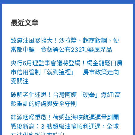
最近文章
致癌油風暴擴大！沙拉醬、超商飯糰、便
當都中鏢 食藥署公布232項疑慮產品
央行6月理監事會議將登場！楊金龍鬆口房
市信用管制「就到這裡」 房市政策走向
受關注
破解老化迷思！台灣阿嬤「硬舉」爆紅!高
齡重訓的好處與安全守則
能源咽喉重啟！荷姆茲海峽航運運量創開
戰後新高：3 艘超級油輪順利通過，全球