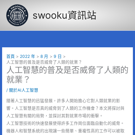
跳
至
swooku資訊站
主
要
內
容
首頁
2022 年
8 月
9 日
人工智慧的普及是否威脅了人類的就業？
人工智慧的普及是否威脅了人類的
就業？
/
關於AI人工智慧
隨著人工智慧的迅猛發展，許多人開始擔心它對人類就業的影
響。人工智慧是否真的威脅到了人類的工作機會？本文將探討與
人工智慧有關的局勢，並探討其對就業市場的衝擊。
人工智慧技術的快速發展使得許多工作崗位面臨自動化的威脅。
機器人和智慧系統的出現讓一些簡單、重複性高的工作可以被取