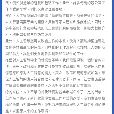
代，例如製造業的組裝和包裝工作。此外，許多傳統的辦公室工
作也受到影響，例如文書處理和客服。
然而，人工智慧同時也創造了新的就業機會。隨著技術的進步，
人工智慧需要專業的開發人員和專家來建立和維護系統。同時，
許多新興行業和領域也因人工智慧的應用而崛起，例如大數據分
析、機器學習和自然語言處理。
此外，人工智慧還可以改變工作的本質，使得人類能夠更加專注
於創造性和高階的任務。自動化的工作流程可以釋放出人類的時
間和精力，讓他們更多地參與創新和策略性的工作。
在面對人工智慧帶來的就業變革時，我們需要採取一個綜合的方
法。首先，政府和企業需要積極推動教育和培訓，以確保人們具
備適應和應對人工智慧的能力。其次，政策和規範應該加強，確
保人工智慧的應用符合倫理和法律的要求。同時，社會應該重視
持續學習和轉職的重要性，以應對不斷變化的就業市場。
總的來說，人工智慧的普及確實對就業市場帶來了一定的衝擊，
但同時也帶來了新的就業機會和工作方式的改變。我們應該以積
極的態度面對這一局勢，並努力培養和發展與人工智慧相關的技
能，以適應未來的工作環境。