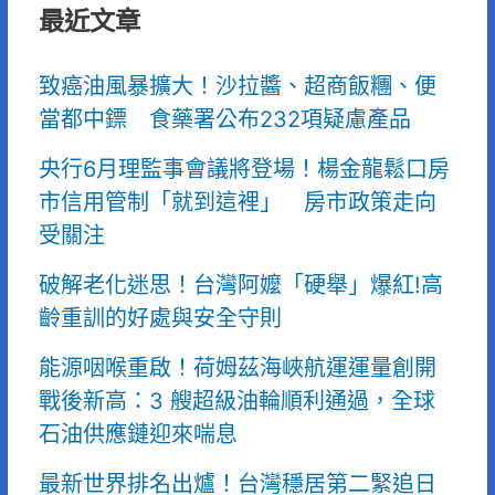
最近文章
致癌油風暴擴大！沙拉醬、超商飯糰、便
當都中鏢 食藥署公布232項疑慮產品
央行6月理監事會議將登場！楊金龍鬆口房
市信用管制「就到這裡」 房市政策走向
受關注
破解老化迷思！台灣阿嬤「硬舉」爆紅!高
齡重訓的好處與安全守則
能源咽喉重啟！荷姆茲海峽航運運量創開
戰後新高：3 艘超級油輪順利通過，全球
石油供應鏈迎來喘息
最新世界排名出爐！台灣穩居第二緊追日