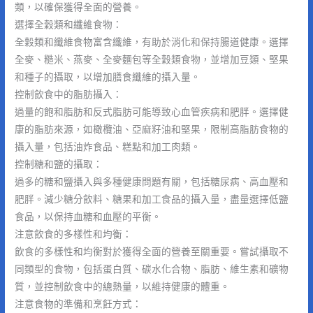
類，以確保獲得全面的營養。
選擇全穀類和纖維食物：
全穀類和纖維食物富含纖維，有助於消化和保持腸道健康。選擇
全麥、糙米、燕麥、全麥麵包等全穀類食物，並增加豆類、堅果
和種子的攝取，以增加膳食纖維的攝入量。
控制飲食中的脂肪攝入：
過量的飽和脂肪和反式脂肪可能導致心血管疾病和肥胖。選擇健
康的脂肪來源，如橄欖油、亞麻籽油和堅果，限制高脂肪食物的
攝入量，包括油炸食品、糕點和加工肉類。
控制糖和鹽的攝取：
過多的糖和鹽攝入與多種健康問題有關，包括糖尿病、高血壓和
肥胖。減少糖分飲料、糖果和加工食品的攝入量，盡量選擇低鹽
食品，以保持血糖和血壓的平衡。
注意飲食的多樣性和均衡：
飲食的多樣性和均衡對於獲得全面的營養至關重要。嘗試攝取不
同類型的食物，包括蛋白質、碳水化合物、脂肪、維生素和礦物
質，並控制飲食中的總熱量，以維持健康的體重。
注意食物的準備和烹飪方式：