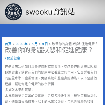
跳
至
swooku資訊站
主
要
內
容
首頁
2020 年
5 月
8 日
改善你的身體狀態和促進健康？
改善你的身體狀態和促進健康？
/
關於健康
你是否想知道如何培養健康的飲食習慣，以改善你的身體狀態和
促進健康？飲食在我們的健康中起著重要的作用，它影響著我們
的能量水準、體重管理、免疫系統和整體身體功能。以下是幾個
建議，幫助你建立健康的飲食習慣：
多攝取水果和蔬菜：
水果和蔬菜是豐富的營養源，含有各種維生素、礦物質和抗氧化
劑。儘量每天攝取五份以上的水果和蔬菜，包括各種顏色和種