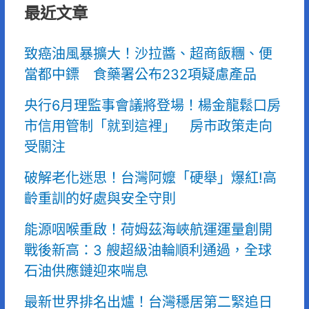
最近文章
致癌油風暴擴大！沙拉醬、超商飯糰、便
當都中鏢 食藥署公布232項疑慮產品
央行6月理監事會議將登場！楊金龍鬆口房
市信用管制「就到這裡」 房市政策走向
受關注
破解老化迷思！台灣阿嬤「硬舉」爆紅!高
齡重訓的好處與安全守則
能源咽喉重啟！荷姆茲海峽航運運量創開
戰後新高：3 艘超級油輪順利通過，全球
石油供應鏈迎來喘息
最新世界排名出爐！台灣穩居第二緊追日