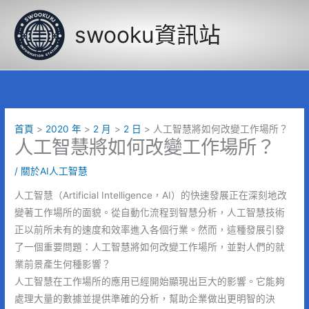
跳
至
swooku資訊站
主
要
內
容
首頁
2020 年
2 月
2 日
人工智慧將如何改變工作場所？
人工智慧將如何改變工作場所？
/
關於AI人工智慧
人工智慧（Artificial Intelligence，AI）的快速發展正在深刻地改
變著工作場所的面貌。從自動化流程到智慧分析，人工智慧技術
正以前所未有的速度和效率進入各個行業。然而，這種發展引發
了一個重要問題：人工智慧將如何改變工作場所，並對人們的就
業前景產生何種影響？
人工智慧在工作場所的應用已經開始顯現出巨大的影響。它能夠
處理大量的數據並提供準確的分析，幫助企業做出更明智的決